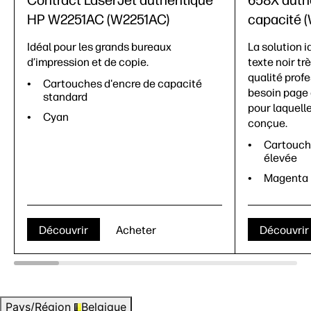
Contract LaserJet authentique
658X auth
HP W2251AC (W2251AC)
capacité 
Idéal pour les grands bureaux
La solution i
d’impression et de copie.
texte noir tr
qualité prof
Cartouches d'encre de capacité
besoin page 
standard
pour laquell
Cyan
conçue.
Cartouch
élevée
Magenta
Découvrir
Acheter
Découvrir
Pays/Région
Belgique