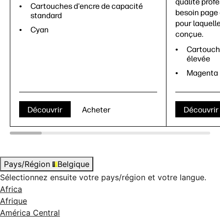
qualité prof
Cartouches d'encre de capacité
besoin page 
standard
pour laquell
Cyan
conçue.
Cartouch
élevée
Magenta
Découvrir
Acheter
Découvrir
Pays/Région
Belgique
Sélectionnez ensuite votre pays/région et votre langue.
Africa
Afrique
América Central