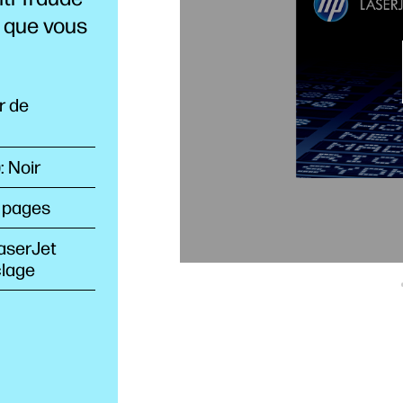
e que vous
r de
: Noir
0 pages
LaserJet
clage