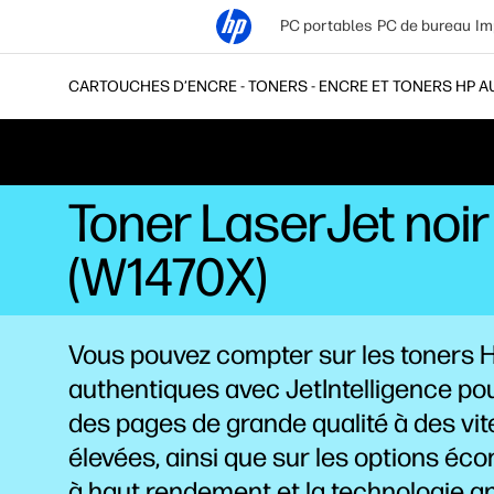
PC portables
PC de bureau
Im
CARTOUCHES D’ENCRE - TONERS - ENCRE ET TONERS HP 
Toner LaserJet noi
(W1470X)
Vous pouvez compter sur les toners 
authentiques avec JetIntelligence po
des pages de grande qualité à des vi
élevées, ainsi que sur les options é
à haut
rendement
et la technologie a