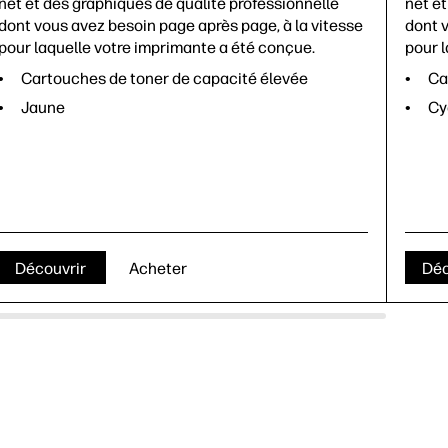
net et des graphiques de qualité professionnelle
net et
dont vous avez besoin page après page, à la vitesse
dont v
pour laquelle votre imprimante a été conçue.
pour 
Cartouches de toner de capacité élevée
Ca
Jaune
Cy
Découvrir
Acheter
Déc