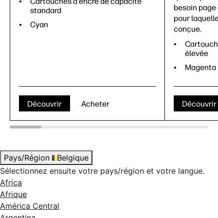
Cartouches d'encre de capacité
besoin page 
standard
pour laquell
Cyan
conçue.
Cartouch
élevée
Magenta
Découvrir
Acheter
Découvrir
Pays/Région
Belgique
Sélectionnez ensuite votre pays/région et votre langue.
Africa
Afrique
América Central
Argentina