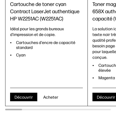
Cartouche de toner cyan
Toner mag
Contract LaserJet authentique
658X auth
HP W2251AC (W2251AC)
capacité 
Idéal pour les grands bureaux
La solution i
d’impression et de copie.
texte noir tr
qualité prof
Cartouches d'encre de capacité
besoin page 
standard
pour laquell
Cyan
conçue.
Cartouch
élevée
Magenta
Découvrir
Acheter
Découvrir