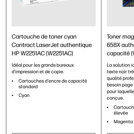
Cartouche de toner cyan
Toner mag
Contract LaserJet authentique
658X auth
HP W2251AC (W2251AC)
capacité 
Idéal pour les grands bureaux
La solution i
d’impression et de copie.
texte noir tr
qualité prof
Cartouches d'encre de capacité
besoin page 
standard
pour laquell
Cyan
conçue.
Cartouch
élevée
Magenta