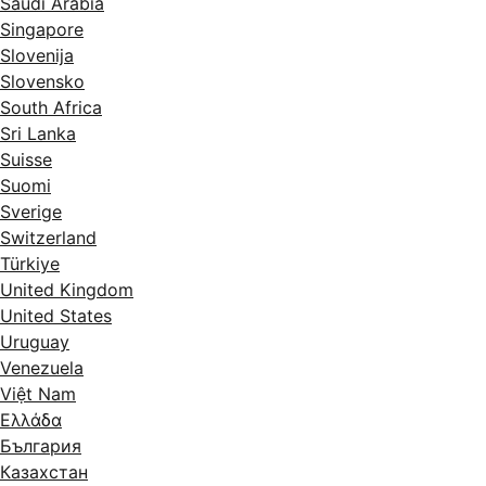
Saudi Arabia
Singapore
Slovenija
Slovensko
South Africa
Sri Lanka
Suisse
Suomi
Sverige
Switzerland
Türkiye
United Kingdom
United States
Uruguay
Venezuela
Việt Nam
Ελλάδα
България
Казахстан