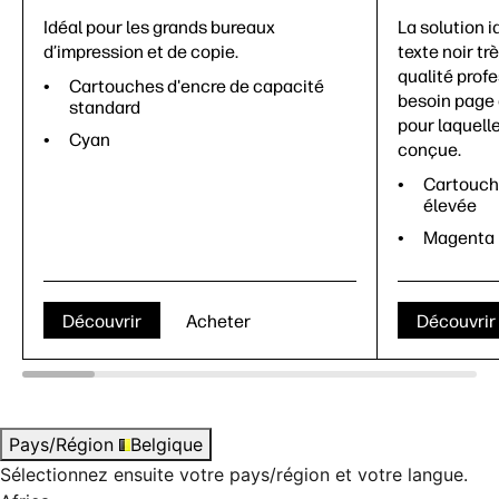
Idéal pour les grands bureaux
La solution i
d’impression et de copie.
texte noir tr
qualité prof
Cartouches d'encre de capacité
besoin page 
standard
pour laquell
Cyan
conçue.
Cartouch
élevée
Magenta
Découvrir
Acheter
Découvrir
Pays/Région
Belgique
Sélectionnez ensuite votre pays/région et votre langue.