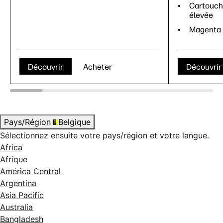
Cartouch
élevée
Magenta
Découvrir
Acheter
Découvrir
Pays/Région
Belgique
Sélectionnez ensuite votre pays/région et votre langue.
Africa
Afrique
América Central
Argentina
Asia Pacific
Australia
Bangladesh