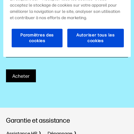
Sous-groupe de produit: Cartouches d'encre de
acceptez le stockage de cookies sur votre appareil pour
capacité standard
améliorer la navigation sur le site, analyser son utilisation
et contribuer à nos efforts de marketing.
Cartouche d’impression/Bouteille, Couleur(s): Noir
Nombre total de pages (couleur): env. 7 400 pages
Paramètres des
Autoriser tous les
cookies
cookies
Contenu de l’emballage: Cartouche de toner; Guide
de recyclage
Acheter
Garantie et assistance
Assistance HP
Dépannage