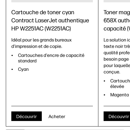
Cartouche de toner cyan
Toner mag
Contract LaserJet authentique
658X auth
HP W2251AC (W2251AC)
capacité 
Idéal pour les grands bureaux
La solution i
d’impression et de copie.
texte noir tr
qualité prof
Cartouches d'encre de capacité
besoin page 
standard
pour laquell
Cyan
conçue.
Cartouch
élevée
Magenta
Découvrir
Acheter
Découvrir