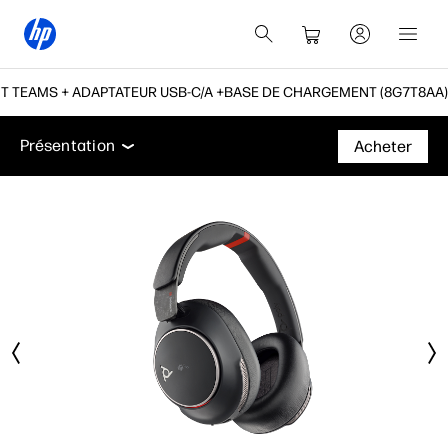
T TEAMS + ADAPTATEUR USB-C/A +BASE DE CHARGEMENT (8G7T8AA)
Présentation
Caractéristiques
Accessoires
Ass
Présentation
Acheter
Présentation
Caractéristiques
Accessoires
Assistance