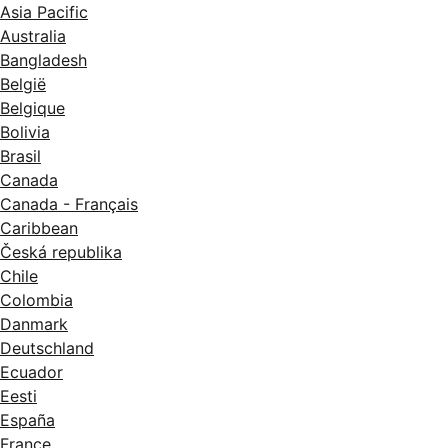
Asia Pacific
Australia
Bangladesh
België
Belgique
Bolivia
Brasil
Canada
Canada - Français
Caribbean
Česká republika
Chile
Colombia
Danmark
Deutschland
Ecuador
Eesti
España
France