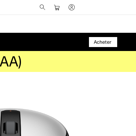
Acheter
4AA)