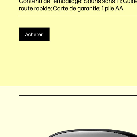
Contenu de l’emballage: Souris sans fil; Gui
route rapide; Carte de garantie; 1 pile AA
Acheter