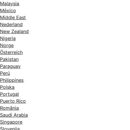
Malaysia
México
Middle East
Nederland
New Zealand
Nigeria
Norge
Österreich
Pakistan
Paraguay
Perú
Philippines
Polska
Portugal
Puerto Rico
România
Saudi Arabia
Singapore
Slovenija