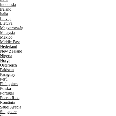
Indonesia
Ireland
Italia
Latvija
Lietuva
Magyarország
Malaysia
México
Middle East
Nederland
New Zealand
Nigeria
Norge
Österreich
Pakistan
Paraguay
Perú
Philippines
Polska
Portugal
Puerto Rico
România
Saudi Arabia
Singapore