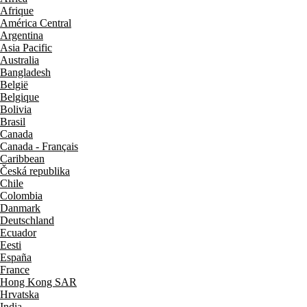
Afrique
América Central
Argentina
Asia Pacific
Australia
Bangladesh
België
Belgique
Bolivia
Brasil
Canada
Canada - Français
Caribbean
Česká republika
Chile
Colombia
Danmark
Deutschland
Ecuador
Eesti
España
France
Hong Kong SAR
Hrvatska
India