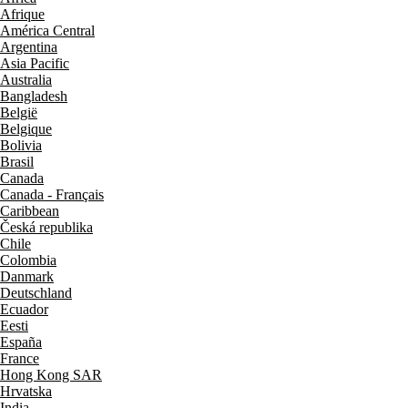
Afrique
América Central
Argentina
Asia Pacific
Australia
Bangladesh
België
Belgique
Bolivia
Brasil
Canada
Canada - Français
Caribbean
Česká republika
Chile
Colombia
Danmark
Deutschland
Ecuador
Eesti
España
France
Hong Kong SAR
Hrvatska
India