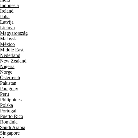
Indonesia
Ireland
Italia
Latvija
Lietuva
Magyarország
Malaysia
México
Middle East
Nederland
New Zealand
Nigeria
Norge
Österreich
Pakistan
Paraguay
Perú
Philippines
Polska
Portugal
Puerto Rico
România
Saudi Arabia
Singapore