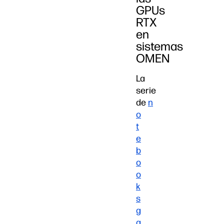
GPUs
RTX
en
sistemas
OMEN
La
serie
de
n
o
t
e
b
o
o
k
s
g
a