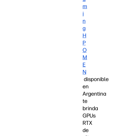
m
i
n
g
H
P
O
M
E
N
disponible
en
Argentina
te
brinda
GPUs
RTX
de