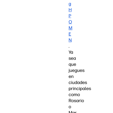
g
H
P
O
M
E
N
.
Ya
sea
que
juegues
en
ciudades
principales
como
Rosario
o
Mar