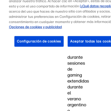
analizar nuestro tráfico. Al hacer clic en «Aceptar», estás de ac
dominan
esto y con el uso compartido de información
(¿Qué datos recopi
el
acerca del uso que haces de nuestro sitio con afiliados y socios
rendimiento
administrar tus preferencias en Configuración de cookies, retirar
en
consentimiento en cualquier momento y obtener más informaci
todos
Opciones de cookies y publicidad
.
tus
títulos
Configuración de cookies
Aceptar todas las cook
favoritos,
incluso
durante
sesiones
de
gaming
extendidas
durante
el
verano
argentino
o