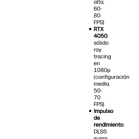
alta,
60-
80
FPS)
RTX
4050
:
sólido
ray
tracing
en
1080p
(configuración
media,
50-
70
FPS)
Impulso
de
rendimiento
:
DLSS
suma