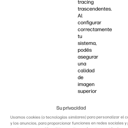
tracing
trascendentes.
Al
configurar
correctamente
tu
sistema,
podés
asegurar
una
calidad
de
imagen
superior
y
tasas
Su privacidad
de
Usamos cookies (o tecnologías similares) para personalizar el 
cuadros
y los anuncios, para proporcionar funciones en redes sociales y
que