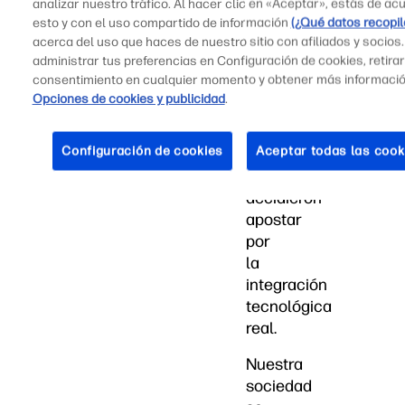
hoy
analizar nuestro tráfico. Al hacer clic en «Aceptar», estás de ac
es
esto y con el uso compartido de información
(¿Qué datos recopi
acerca del uso que haces de nuestro sitio con afiliados y socios
el
administrar tus preferencias en Configuración de cookies, retirar
día
consentimiento en cualquier momento y obtener más informaci
a
Opciones de cookies y publicidad
.
día
en
Configuración de cookies
Aceptar todas las cook
ciudades
que
decidieron
apostar
por
la
integración
tecnológica
real.
Nuestra
sociedad