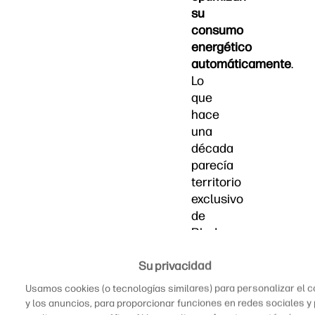
su
consumo
energético
automáticamente
.
Lo
que
hace
una
década
parecía
territorio
exclusivo
de
Blade
Runner
Su privacidad
o
Black
Usamos cookies (o tecnologías similares) para personalizar el 
Mirror,
y los anuncios, para proporcionar funciones en redes sociales y