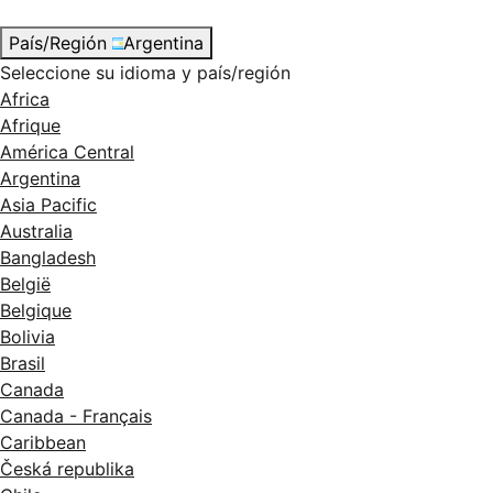
País/Región
Argentina
Seleccione su idioma y país/región
Africa
Afrique
América Central
Argentina
Asia Pacific
Australia
Bangladesh
België
Belgique
Bolivia
Brasil
Canada
Canada - Français
Caribbean
Česká republika