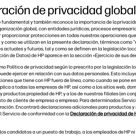
ación de privacidad globa
undamental y también reconoce la importancia de la privacidad,
ganización global, con entidades jurídicas, procesos empresaria
r proporcionar protecciones en todas nuestras operaciones que
l y como se utilizan en la presente declaración, términos como 
es actuales y futuras, tal y como se definen en la legislación loc
cción de Datos) de HP aparece en la sección «Ejercicio de sus 
 Política de privacidad según lo prescrito por la legislación lo
uede ejercer en relación con sus datos personales. Esto incluy
eracciones que tiene con HP fuera de línea, como cuando se pone
lica a todas las empresas de HP, así como a los sitios web, domin
y productos propiedad de HP, y a los de nuestras filiales (en con
xto de cliente de empresa a empresa. Para determinados Servi
ación. Encontrará declaraciones adicionales para productos y 
l Servicio de conformidad con la
Declaración de privacidad de 
los candidatos a un puesto de trabajo, a los empleados de HP ni